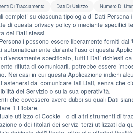
enti Di Tracciamento
Dati Di Utilizzo
Numero Di Uten
li completi su ciascuna tipologia di Dati Personali 
te di questa privacy policy o mediante specifici tes
ta dei Dati stessi.
 Personali possono essere liberamente forniti dall'U
ti automaticamente durante l'uso di questa Applic
 diversamente specificato, tutti i Dati richiesti d
tente rifiuta di comunicarli, potrebbe essere impos
io. Nei casi in cui questa Applicazione indichi alcu
 di astenersi dal comunicare tali Dati, senza che 
ibilità del Servizio o sulla sua operatività.
enti che dovessero avere dubbi su quali Dati siano
are il Titolare.
tuale utilizzo di Cookie - o di altri strumenti di t
azione o dei titolari dei servizi terzi utilizzati da 
vizio richiesto dall'Utente, oltre alle ulteriori fina