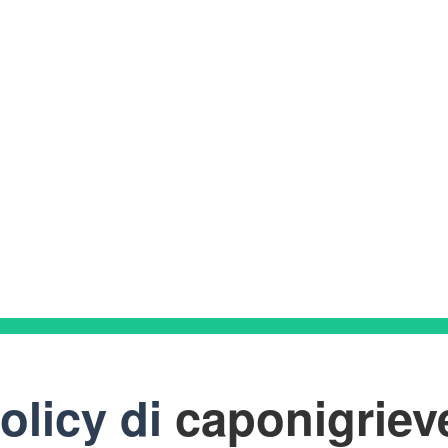
olicy di
caponigriev