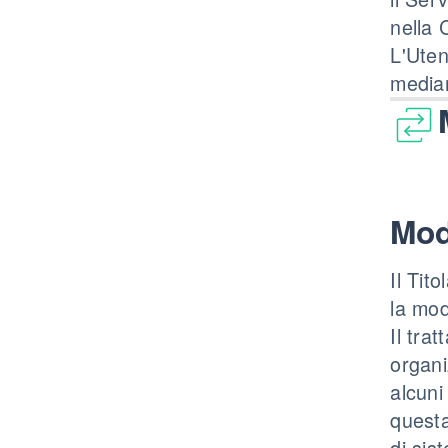
nella 
L'Uten
median
Mod
Il Tit
la mod
Il tra
organi
alcuni
questa
di sis