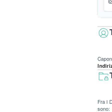
Caponi
Indiri
Fra i 
sono: