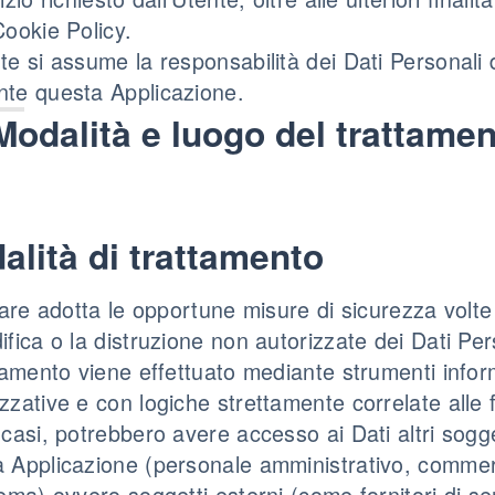
Cookie Policy.
te si assume la responsabilità dei Dati Personali di
te questa Applicazione.
Modalità e luogo del trattament
alità di trattamento
olare adotta le opportune misure di sicurezza volte
ifica o la distruzione non autorizzate dei Dati Per
ttamento viene effettuato mediante strumenti inform
zzative e con logiche strettamente correlate alle fin
 casi, potrebbero avere accesso ai Dati altri sogget
 Applicazione (personale amministrativo, commerci
tema) ovvero soggetti esterni (come fornitori di serv