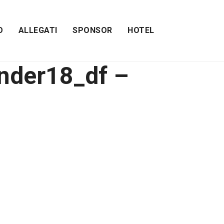
O
ALLEGATI
SPONSOR
HOTEL
under18_df –