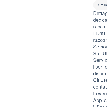
Strum
Dettag
dedica
raccol
I Dati
raccol
Se non
Se l’U
Serviz
liberi
dispon
Gli Ut
contatt
L’even
Applic
il Ser