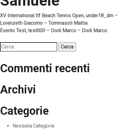
Samuele
Navigazione
XV International Itf Beach Tennis Open, under18_dm –
Lorenzetti Giacomo – Tommasoli Mattia
articoli
Evento Test, test000 – Dodi Marco – Dodi Marco
Ricerca
per:
Commenti recenti
Archivi
Categorie
Nessuna Categoria