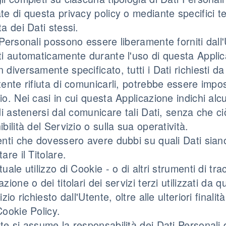
te di questa privacy policy o mediante specifici tes
ta dei Dati stessi.
 Personali possono essere liberamente forniti dall'U
ti automaticamente durante l'uso di questa Applic
 diversamente specificato, tutti i Dati richiesti d
tente rifiuta di comunicarli, potrebbe essere impos
io. Nei casi in cui questa Applicazione indichi alcu
 di astenersi dal comunicare tali Dati, senza che 
ibilità del Servizio o sulla sua operatività.
enti che dovessero avere dubbi su quali Dati siano
are il Titolare.
tuale utilizzo di Cookie - o di altri strumenti di t
azione o dei titolari dei servizi terzi utilizzati da 
vizio richiesto dall'Utente, oltre alle ulteriori fina
Cookie Policy.
te si assume la responsabilità dei Dati Personali di