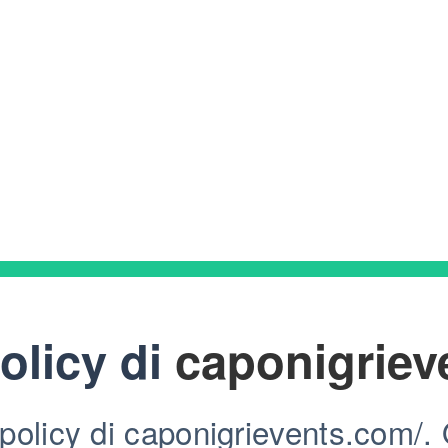
olicy di
caponigriev
policy di caponigrievents.com/. Q