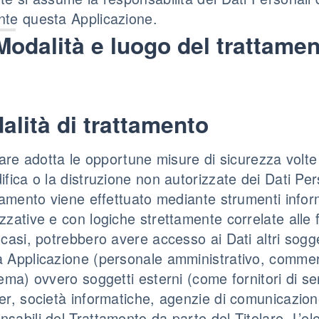
te questa Applicazione.
Modalità e luogo del trattament
alità di trattamento
olare adotta le opportune misure di sicurezza volte
ifica o la distruzione non autorizzate dei Dati Per
ttamento viene effettuato mediante strumenti inform
zzative e con logiche strettamente correlate alle fin
 casi, potrebbero avere accesso ai Dati altri sogget
 Applicazione (personale amministrativo, commerci
tema) ovvero soggetti esterni (come fornitori di serv
er, società informatiche, agenzie di comunicazio
sabili del Trattamento da parte del Titolare. L’e