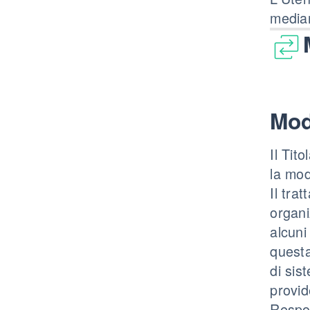
median
Mod
Il Tit
la mod
Il tra
organi
alcuni
questa
di sis
provid
Respon