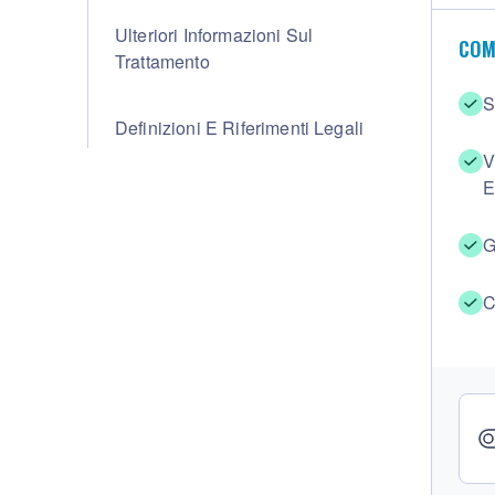
Ulteriori Informazioni Sul
COM
Trattamento
S
Definizioni E Riferimenti Legali
V
E
G
C