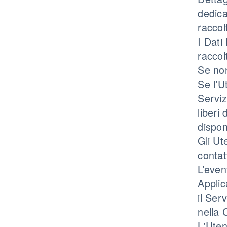
dedica
raccol
I Dati
raccol
Se non
Se l’U
Serviz
liberi
dispon
Gli Ut
contatt
L’even
Applic
il Ser
nella 
L'Uten