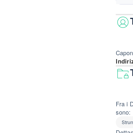
Caponi
Indiri
Fra i 
sono:
Strum
Dettag