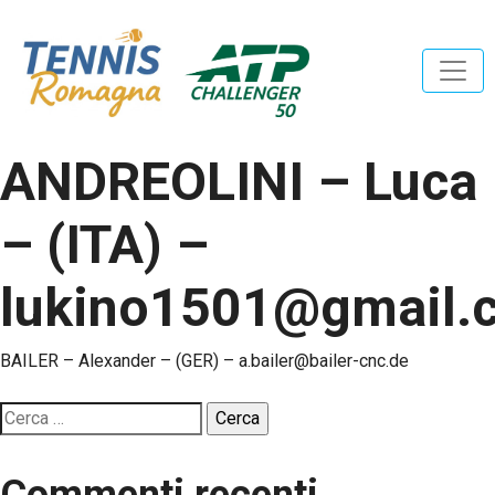
ANDREOLINI – Luca
– (ITA) –
lukino1501@gmail.
Navigazione
BAILER – Alexander – (GER) – a.bailer@bailer-cnc.de
articoli
Ricerca
per:
Commenti recenti