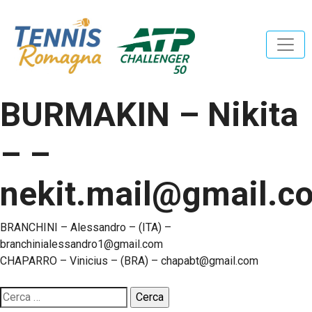
BURMAKIN – Nikita
– –
nekit.mail@gmail.c
Navigazione
BRANCHINI – Alessandro – (ITA) –
branchinialessandro1@gmail.com
articoli
CHAPARRO – Vinicius – (BRA) – chapabt@gmail.com
Ricerca
per: