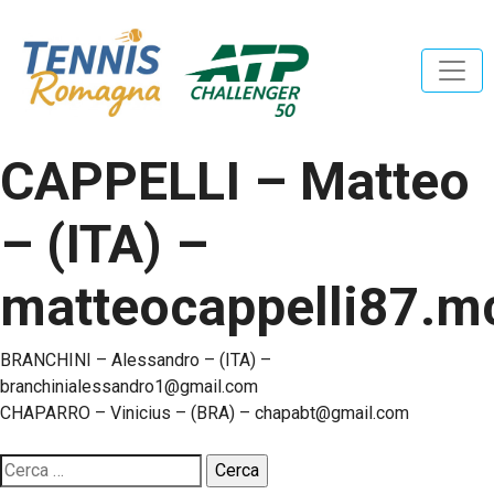
CAPPELLI – Matteo
– (ITA) –
matteocappelli87.
Navigazione
BRANCHINI – Alessandro – (ITA) –
branchinialessandro1@gmail.com
articoli
CHAPARRO – Vinicius – (BRA) – chapabt@gmail.com
Ricerca
per: