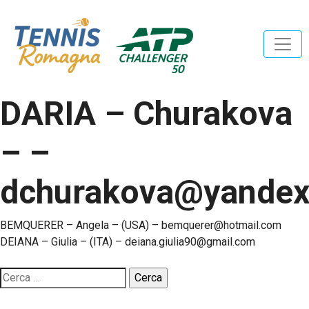
DARIA – Churakova
– –
dchurakova@yandex
Navigazione
BEMQUERER – Angela – (USA) – bemquerer@hotmail.com
DEIANA – Giulia – (ITA) – deiana.giulia90@gmail.com
articoli
Ricerca
per: