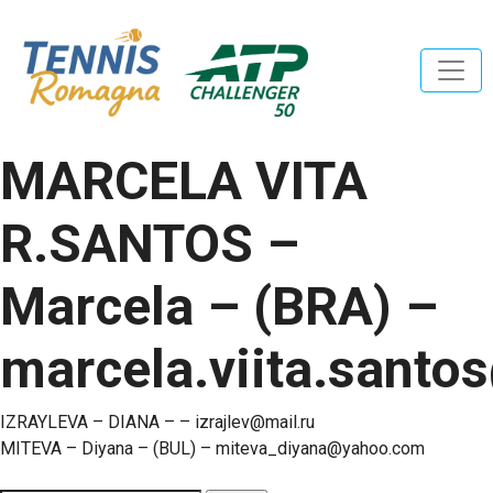
MARCELA VITA
R.SANTOS –
Marcela – (BRA) –
marcela.viita.sant
Navigazione
IZRAYLEVA – DIANA – – izrajlev@mail.ru
MITEVA – Diyana – (BUL) – miteva_diyana@yahoo.com
articoli