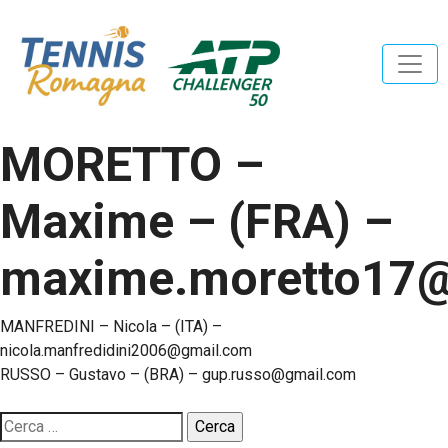
MORETTO –
Maxime – (FRA) –
maxime.moretto17
Navigazione
MANFREDINI – Nicola – (ITA) –
nicola.manfredidini2006@gmail.com
articoli
RUSSO – Gustavo – (BRA) – gup.russo@gmail.com
Ricerca
per: