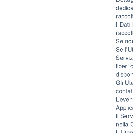
dedica
raccol
I Dati
raccol
Se non
Se l’U
Serviz
liberi
dispon
Gli Ut
contatt
L’even
Applic
il Ser
nella 
L'Uten