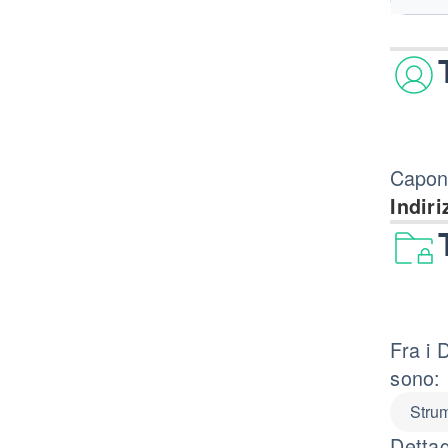
Caponi
Indiri
Fra i 
sono:
Strum
Dettag