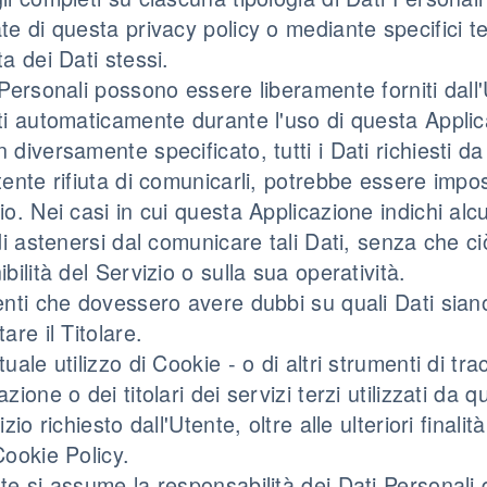
te di questa privacy policy o mediante specifici tes
ta dei Dati stessi.
 Personali possono essere liberamente forniti dall'U
ti automaticamente durante l'uso di questa Applic
 diversamente specificato, tutti i Dati richiesti d
tente rifiuta di comunicarli, potrebbe essere impos
io. Nei casi in cui questa Applicazione indichi alcu
 di astenersi dal comunicare tali Dati, senza che 
ibilità del Servizio o sulla sua operatività.
enti che dovessero avere dubbi su quali Dati siano
are il Titolare.
tuale utilizzo di Cookie - o di altri strumenti di t
azione o dei titolari dei servizi terzi utilizzati da 
vizio richiesto dall'Utente, oltre alle ulteriori fina
Cookie Policy.
te si assume la responsabilità dei Dati Personali di