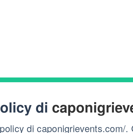
olicy di
caponigriev
policy di caponigrievents.com/. Q