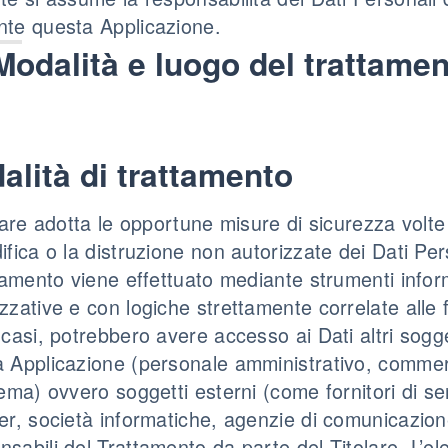
te questa Applicazione.
Modalità e luogo del trattament
alità di trattamento
olare adotta le opportune misure di sicurezza volte
ifica o la distruzione non autorizzate dei Dati Per
ttamento viene effettuato mediante strumenti inform
zzative e con logiche strettamente correlate alle fin
 casi, potrebbero avere accesso ai Dati altri sogget
 Applicazione (personale amministrativo, commerci
tema) ovvero soggetti esterni (come fornitori di serv
er, società informatiche, agenzie di comunicazio
sabili del Trattamento da parte del Titolare. L’e