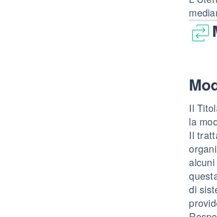
median
Mod
Il Tit
la mod
Il tra
organi
alcuni
questa
di sis
provid
Respon