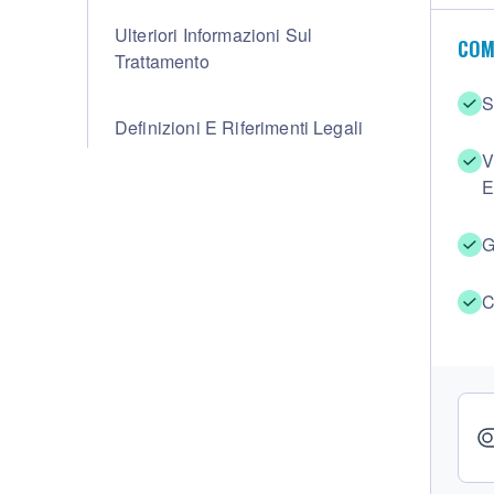
Ulteriori Informazioni Sul
COM
Trattamento
S
Definizioni E Riferimenti Legali
V
E
G
C