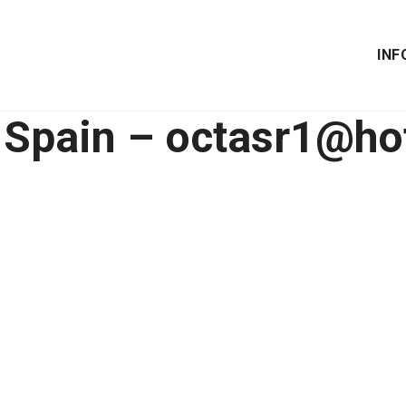
INF
– Spain – octasr1@h