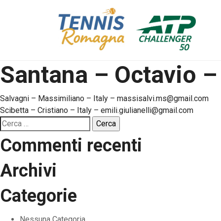
Santana – Octavio 
Navigazione
Salvagni – Massimiliano – Italy – massisalvi.ms@gmail.com
Scibetta – Cristiano – Italy – emili.giulianelli@gmail.com
articoli
Ricerca
per:
Commenti recenti
Archivi
Categorie
Nessuna Categoria