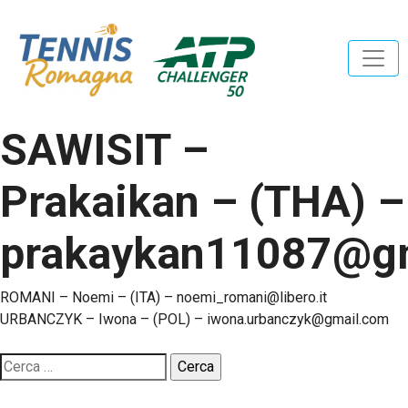
SAWISIT –
Prakaikan – (THA) –
prakaykan11087@g
Navigazione
ROMANI – Noemi – (ITA) – noemi_romani@libero.it
URBANCZYK – Iwona – (POL) – iwona.urbanczyk@gmail.com
articoli
Ricerca
per: